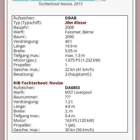
Tochterboot Novize, 2015
Rufzeichen:
DBAB
Typ (Typschiff):
20m Klasse
Baujahr:
2008
Werft:
Fassmer, Berne
Baunr.:
2090
Verdrängung:
40 t
Länge:
19.9 m
Breite:
5.05 m
Tiefgang max.:
max. 1.3 m
Motor (ges.):
1.675 PS (1.232 kW)
Propeller:
1
Geschw. max.:
22 kn (41 km/h)
Besatzung:
3 (hauptamtl.)
RIB-Tochterboot: Novize
Rufzeichen:
DA6853
Werft:
MST Liverpool
Baunummer:
???
Verdrängung:
1.2 t
Länge:
4.8 m
Breite:
2. m
Tiefgang max.:
0.4 m
Motor:
163 PS (120 kW)
Propeller:
1 (Jet)
Geschw. max.:
30 kn (56 km/h)