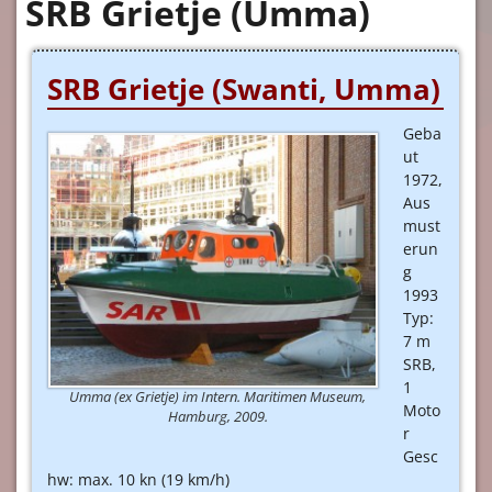
SRB Grietje (Umma)
SRB Grietje (Swanti, Umma)
Geba
ut
1972,
Aus
must
erun
g
1993
Typ:
7 m
SRB,
1
Umma (ex Grietje) im Intern. Maritimen Museum,
Moto
Hamburg, 2009.
r
Gesc
hw: max. 10 kn (19 km/h)